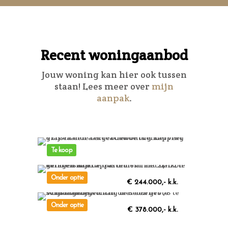
Recent woningaanbod
Jouw woning kan hier ook tussen
staan! Lees meer over
mijn
aanpak
.
Te koop
Kattenbergweg-2-
17, Winterswijk
Onder optie
€ 244.000,- k.k.
Winterswijk
–
NL
Gasthuisstraat-24-
02, Winterswijk
Onder optie
€ 378.000,- k.k.
Winterswijk
–
NL
Beuzenes -78-