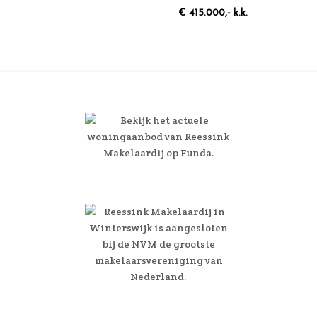
Winterswijk
€ 415.000,- k.k.
Winterswijk
–
NL