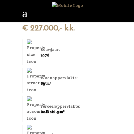
€ 227.000,- k.k.
Bouwjaar:
1978
Woonoppervlakte:
69 m²
Perceeloppervlakte:
Balkon: 5 m²