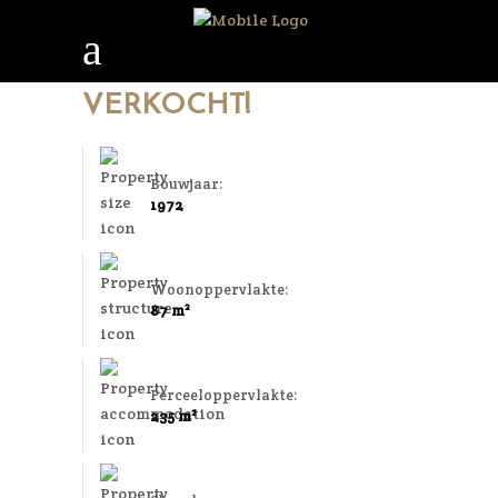
VERKOCHT!
Bouwjaar:
1972
Woonoppervlakte:
87 m²
Perceeloppervlakte:
235 m²