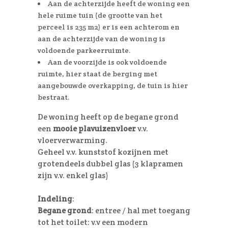
Aan de achterzijde heeft de woning een
hele ruime tuin (de grootte van het
perceel is 235 m2) er is een achterom en
aan de achterzijde van de woning is
voldoende parkeerruimte.
Aan de voorzijde is ook voldoende
ruimte, hier staat de berging met
aangebouwde overkapping, de tuin is hier
bestraat.
De woning heeft op de begane grond
een
mooie plavuizenvloer
v.v.
vloerverwarming.
Geheel v.v. kunststof kozijnen met
grotendeels dubbel glas (3 klapramen
zijn v.v. enkel glas)
Indeling
:
Begane grond
: entree / hal met toegang
tot het toilet: v.v een modern