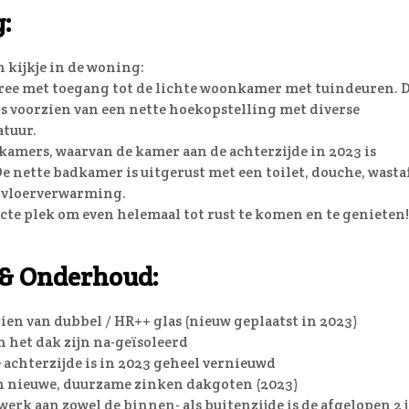
:
kijkje in de woning:
ree met toegang tot de lichte woonkamer met tuindeuren. 
s voorzien van een nette hoekopstelling met diverse
tuur.
pkamers, waarvan de kamer aan de achterzijde in 2023 is
e nette badkamer is uitgerust met een toilet, douche, wasta
 vloerverwarming.
ecte plek om even helemaal tot rust te komen en te genieten!
e & Onderhoud:
ien van dubbel / HR++ glas (nieuw geplaatst in 2023)
 het dak zijn na-geïsoleerd
e achterzijde is in 2023 geheel vernieuwd
n nieuwe, duurzame zinken dakgoten (2023)
erk aan zowel de binnen- als buitenzijde is de afgelopen 2 