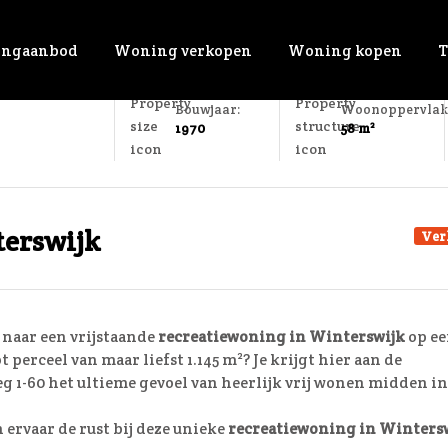
ngaanbod
Woning verkopen
Woning kopen
T
Bouwjaar:
Woonoppervlak
1970
58 m²
terswijk
Ver
k naar een vrijstaande
recreatiewoning in Winterswijk
op e
 perceel van maar liefst 1.145 m²? Je krijgt hier aan de
 1-60 het ultieme gevoel van heerlijk vrij wonen midden in
 ervaar de rust bij deze unieke
recreatiewoning in Winters