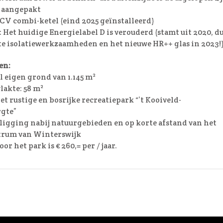
l aangepakt
CV combi-ketel (eind 2025 geïnstalleerd)
et huidige Energielabel D is verouderd (stamt uit 2020, d
te isolatiewerkzaamheden en het nieuwe HR++ glas in 2023!)
en:
l eigen grond van 1.145 m²
akte: 58 m²
t rustige en bosrijke recreatiepark “’t Kooiveld-
gte”
ligging nabij natuurgebieden en op korte afstand van het
ntrum van Winterswijk
or het park is € 260,= per / jaar.