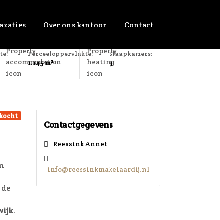
axaties
Over ons kantoor
Contact
te:
Perceeloppervlakte:
Slaapkamers:
1.145 m²
3
kocht
Contactgegevens
Reessink Annet
en
info@reessinkmakelaardij.nl
 de
wijk
.