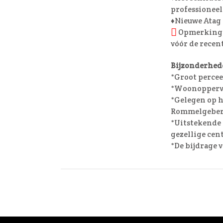
professionee
♦Nieuwe Atag 
Opmerking: H
vóór de recen
Bijzonderhed
*Groot percee
*Woonoppervl
*Gelegen op he
Rommelgeber
*Uitstekende 
gezellige ce
*De bijdrage vo