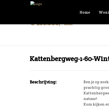
Home
Woni
€ 235.000,- k.k.
Kattenbergweg-1-60-Win
Beschrijving:
Ben je op zoe
prachtig groot
Kattenbergweg
natuur!
Kom kijken en