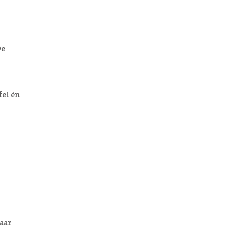
De
fel én
jaar