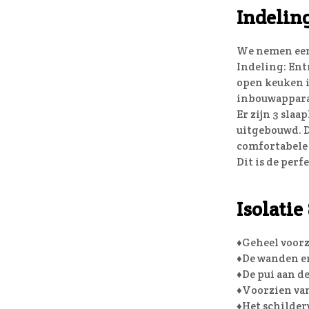
Indeling
We nemen een 
Indeling: Ent
open keuken i
inbouwappara
Er zijn 3 slaa
uitgebouwd. D
comfortabele
Dit is de perf
Isolati
♦Geheel voorz
♦De wanden en
♦De pui aan d
♦Voorzien va
♦Het schilderw