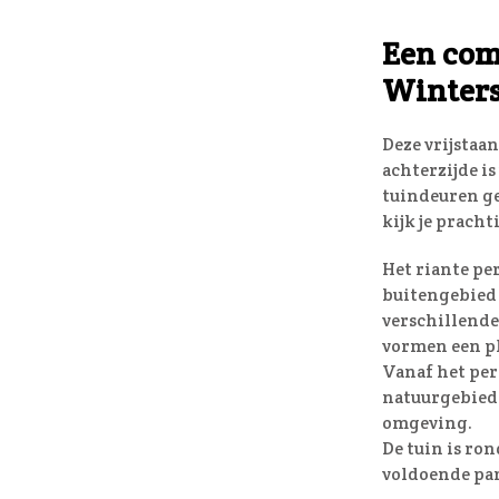
Een com
Winters
Deze vrijstaa
achterzijde is
tuindeuren ge
kijk je pracht
Het riante per
buitengebied 
verschillende 
vormen een pl
Vanaf het per
natuurgebied 
omgeving.
De tuin is ro
voldoende par