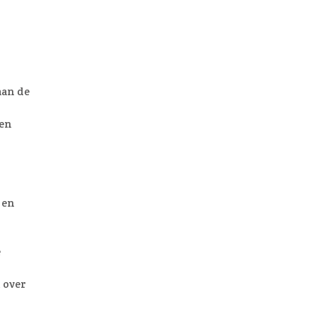
aan de
 en
 en
e
 over