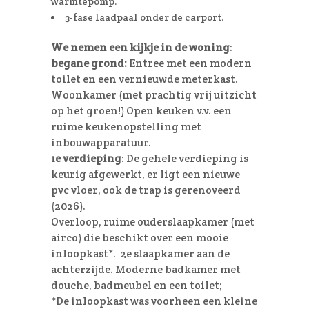
warmtepomp.
3-fase laadpaal onder de carport.
We nemen een kijkje in de woning
:
begane grond:
Entree met een modern
toilet en een vernieuwde meterkast.
Woonkamer (met prachtig vrij uitzicht
op het groen!) Open keuken v.v. een
ruime keukenopstelling met
inbouwapparatuur.
1e verdieping
: De gehele verdieping is
keurig afgewerkt, er ligt een nieuwe
pvc vloer, ook de trap is gerenoveerd
(2026).
Overloop, ruime ouderslaapkamer (met
airco) die beschikt over een mooie
inloopkast*. 2e slaapkamer aan de
achterzijde. Moderne badkamer met
douche, badmeubel en een toilet;
*De inloopkast was voorheen een kleine