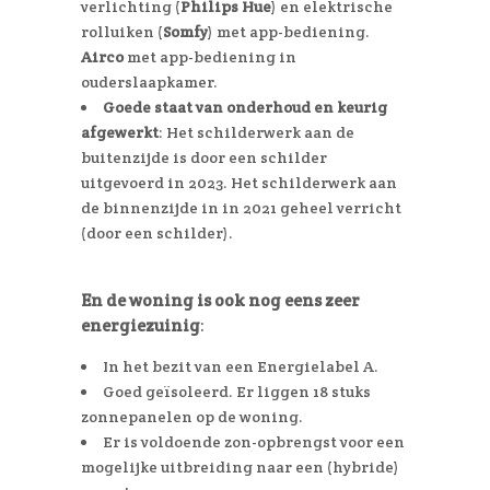
verlichting (
Philips Hue
) en elektrische
rolluiken (
Somfy
) met app-bediening.
Airco
met app-bediening in
ouderslaapkamer.
Goede staat van onderhoud en keurig
afgewerkt
: Het schilderwerk aan de
buitenzijde is door een schilder
uitgevoerd in 2023. Het schilderwerk aan
de binnenzijde in in 2021 geheel verricht
(door een schilder).
En de woning is ook nog eens zeer
energiezuinig
:
In het bezit van een Energielabel A.
Goed geïsoleerd. Er liggen 18 stuks
zonnepanelen op de woning.
Er is voldoende zon-opbrengst voor een
mogelijke uitbreiding naar een (hybride)