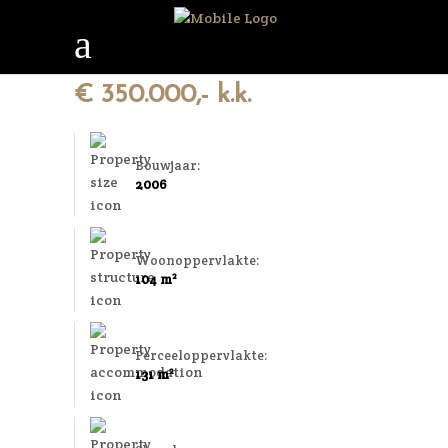
€ 350.000,- k.k.
Bouwjaar:
2006
Woonoppervlakte:
104 m²
Perceeloppervlakte:
131 m²