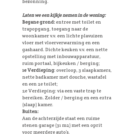
bezonning.
Laten we een kijkje nemen in de woning:
Begane grond:
entree met toilet en
trapopgang, toegang naar de
woonkamer v.v. een lichte plavuizen
vloer met vloerverwarming en een
gashaard. Dichte keuken v.v. een nette
opstelling met inbouwapparatuur,
ruim portaal, bijkeuken / berging;
1e Verdieping
: overloop, 3 slaapkamers,
nette badkamer met douche, wastafel
en een 2e toilet;
2e Verdieping: via een vaste trap te
bereiken. Zolder / berging en een extra
(slaap) kamer.
Buiten:
Aan de achterzijde staat een ruime
stenen garage (31 m2) met een oprit
voor meerdere auto’s.