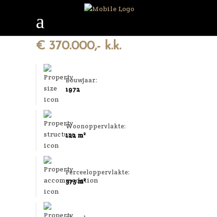
€ 370.000,- k.k.
Bouwjaar:
1972
Woonoppervlakte:
122 m²
Perceeloppervlakte:
375 m²