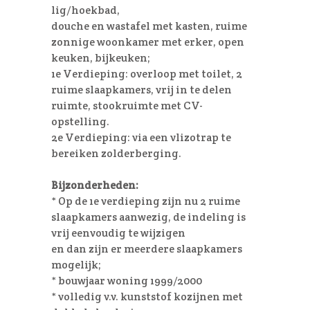
lig/hoekbad,
douche en wastafel met kasten, ruime
zonnige woonkamer met erker, open
keuken, bijkeuken;
1e Verdieping: overloop met toilet, 2
ruime slaapkamers, vrij in te delen
ruimte, stookruimte met CV-
opstelling.
2e Verdieping: via een vlizotrap te
bereiken zolderberging.
Bijzonderheden:
* Op de 1e verdieping zijn nu 2 ruime
slaapkamers aanwezig, de indeling is
vrij eenvoudig te wijzigen
en dan zijn er meerdere slaapkamers
mogelijk;
* bouwjaar woning 1999/2000
* volledig v.v. kunststof kozijnen met