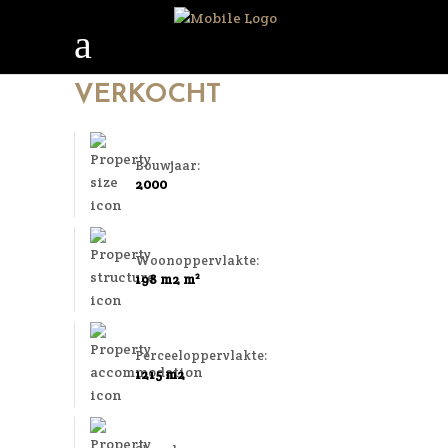
VERKOCHT
Bouwjaar:
2000
Woonoppervlakte:
198 m2 m²
Perceeloppervlakte:
1215 m2